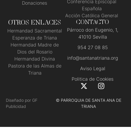
Conferencia Episcopal
Donaciones
Española
Acción Católica General
OTROS ENLACES
CONTACTO
Párroco don Eugenio, 1,
Hermandad Sacramental
41010 Sevilla
Esperanza de Triana
Hermandad Madre de
954 27 08 85
Dios del Rosario
info@santanatriana.org
Hermandad Divina
Pastora de las Almas de
Aviso Legal
Triana
Politica de Cookies
Diseñado por GF
© PARROQUIA DE SANTA ANA DE
Publicidad
TRIANA