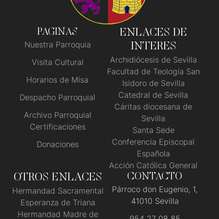
PAGINAS
ENLACES DE
Nuestra Parroquia
INTERES
Archidiócesis de Sevilla
Visita Cultural
Facultad de Teología San
Horarios de Misa
Isidoro de Sevilla
Catedral de Sevilla
Despacho Parroquial
Cáritas diocesana de
Archivo Parroquial
Sevilla
Certificaciones
Santa Sede
Conferencia Episcopal
Donaciones
Española
Acción Católica General
OTROS ENLACES
CONTACTO
Párroco don Eugenio, 1,
Hermandad Sacramental
41010 Sevilla
Esperanza de Triana
Hermandad Madre de
954 27 08 85