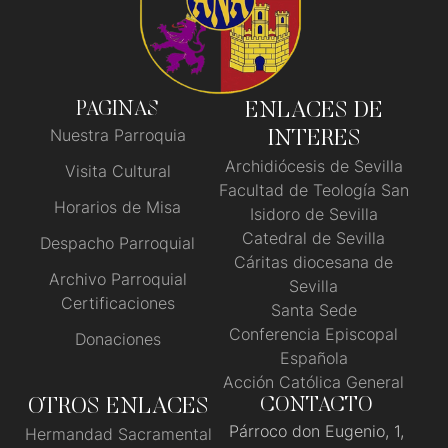
PAGINAS
ENLACES DE
Nuestra Parroquia
INTERES
Archidiócesis de Sevilla
Visita Cultural
Facultad de Teología San
Horarios de Misa
Isidoro de Sevilla
Catedral de Sevilla
Despacho Parroquial
Cáritas diocesana de
Archivo Parroquial
Sevilla
Certificaciones
Santa Sede
Conferencia Episcopal
Donaciones
Española
Acción Católica General
OTROS ENLACES
CONTACTO
Párroco don Eugenio, 1,
Hermandad Sacramental