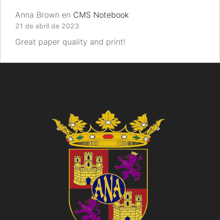
Anna Brown
en
CMS Notebook
21 de abril de 2023
Great paper quality and print!