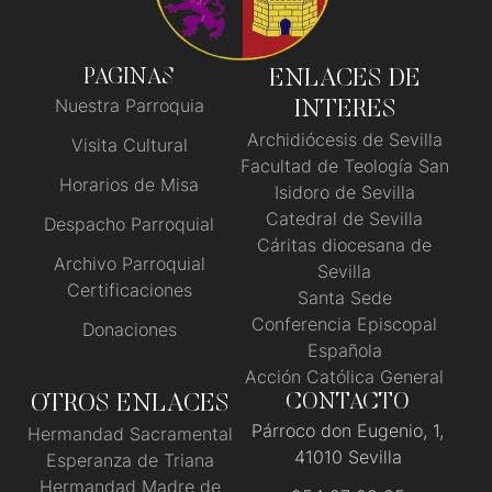
PAGINAS
ENLACES DE
Nuestra Parroquia
INTERES
Archidiócesis de Sevilla
Visita Cultural
Facultad de Teología San
Horarios de Misa
Isidoro de Sevilla
Catedral de Sevilla
Despacho Parroquial
Cáritas diocesana de
Archivo Parroquial
Sevilla
Certificaciones
Santa Sede
Conferencia Episcopal
Donaciones
Española
Acción Católica General
OTROS ENLACES
CONTACTO
Párroco don Eugenio, 1,
Hermandad Sacramental
41010 Sevilla
Esperanza de Triana
Hermandad Madre de